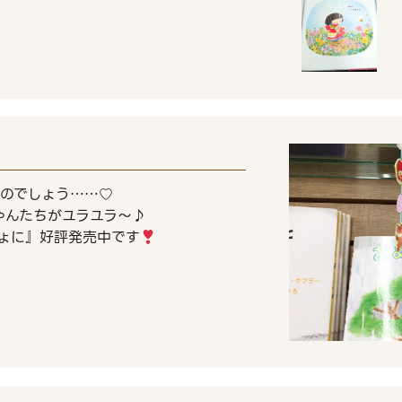
のでしょう……♡
ゃんたちがユラユラ～♪
ょに』好評発売中です