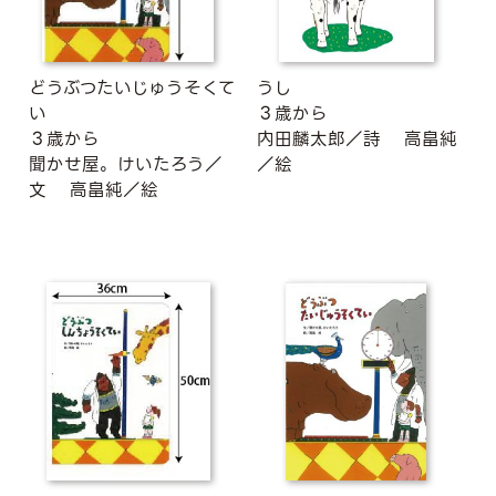
どうぶつたいじゅうそくて
うし
い
３歳から
３歳から
内田麟太郎／詩
高畠純
聞かせ屋。けいたろう／
／絵
文
高畠純／絵