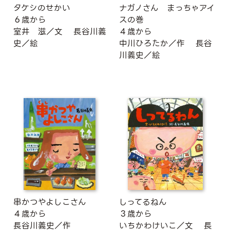
タケシのせかい
ナガノさん まっちゃアイ
６歳から
スの巻
室井 滋／文
長谷川義
４歳から
史／絵
中川ひろたか／作
長谷
川義史／絵
串かつやよしこさん
しってるねん
４歳から
３歳から
長谷川義史／作
いちかわけいこ／文
長