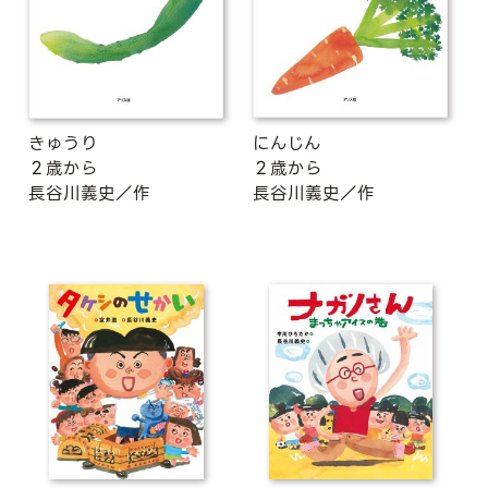
きゅうり
にんじん
２歳から
２歳から
長谷川義史／作
長谷川義史／作