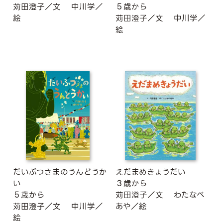
苅田澄子／文
中川学／
５歳から
絵
苅田澄子／文
中川学／
絵
だいぶつさまのうんどうか
えだまめきょうだい
い
３歳から
５歳から
苅田澄子／文
わたなべ
苅田澄子／文
中川学／
あや／絵
絵