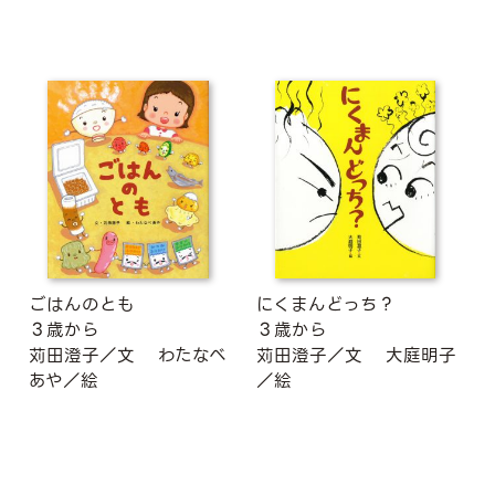
ごはんのとも
にくまんどっち？
３歳から
３歳から
苅田澄子／文
わたなべ
苅田澄子／文
大庭明子
あや／絵
／絵