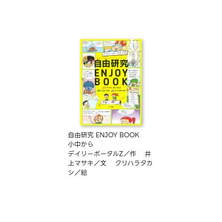
自由研究 ENJOY BOOK
小中から
デイリーポータルZ／作
井
上マサキ／文
クリハラタカ
シ／絵