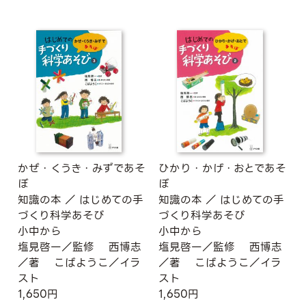
かぜ・くうき・みずであそ
ひかり・かげ・おとであそ
ぼ
ぼ
知識の本
／
はじめての手
知識の本
／
はじめての手
づくり科学あそび
づくり科学あそび
小中から
小中から
塩見啓一／監修
西博志
塩見啓一／監修
西博志
／著
こばようこ／イラ
／著
こばようこ／イラ
スト
スト
1,650円
1,650円