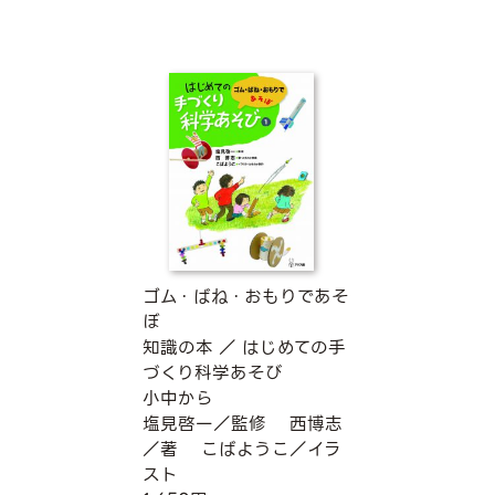
ゴム・ばね・おもりであそ
ぼ
知識の本
／
はじめての手
づくり科学あそび
小中から
塩見啓一／監修
西博志
／著
こばようこ／イラ
スト