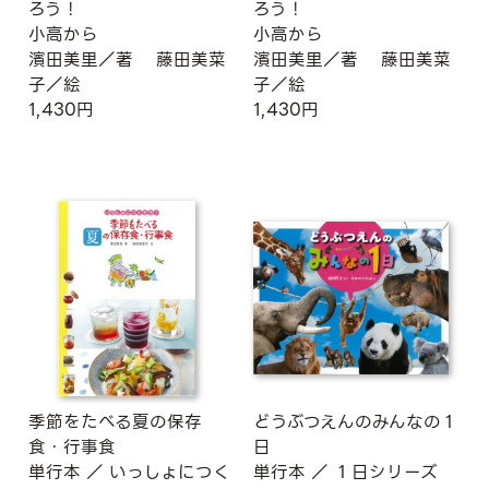
ろう！
ろう！
小高から
小高から
濱田美里／著
藤田美菜
濱田美里／著
藤田美菜
子／絵
子／絵
1,430円
1,430円
季節をたべる夏の保存
どうぶつえんのみんなの１
食・行事食
日
単行本
／
いっしょにつく
単行本
／
１日シリーズ