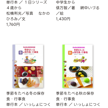
単行本
／
１日シリーズ
中学生から
４歳から
俵万智／著
網中いづる
松橋利光／写真
なかの
／絵
ひろみ／文
1,430円
1,760円
季節をたべる冬の保存
季節をたべる秋の保存
食・行事食
食・行事食
単行本
／
いっしょにつく
単行本
／
いっしょにつく