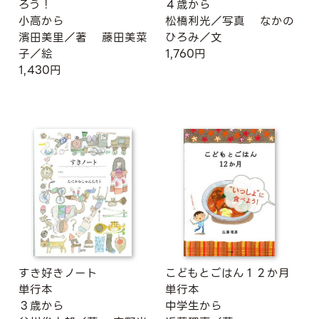
ろう！
４歳から
小高から
松橋利光／写真
なかの
濱田美里／著
藤田美菜
ひろみ／文
子／絵
1,760円
1,430円
すき好きノート
こどもとごはん１２か月
単行本
単行本
３歳から
中学生から