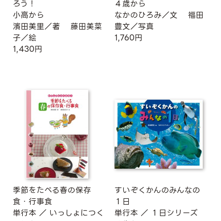
ろう！
４歳から
小高から
なかのひろみ／文
福田
濱田美里／著
藤田美菜
豊文／写真
子／絵
1,760円
1,430円
季節をたべる春の保存
すいぞくかんのみんなの
食・行事食
１日
単行本
／
いっしょにつく
単行本
／
１日シリーズ