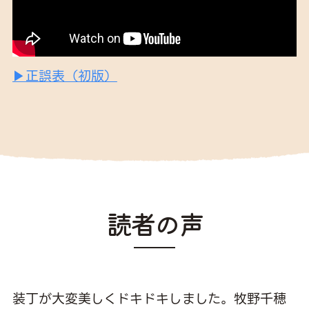
▶正誤表（初版）
読者の声
装丁が大変美しくドキドキしました。牧野千穂