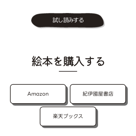
試し読みする
絵本を購入する
Amazon
紀伊國屋書店
楽天ブックス