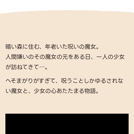
暗い森に住む、年老いた呪いの魔女。
人間嫌いのその魔女の元をある日、一人の少女
が訪ねてきて…。
へそまがりがすぎて、呪うことしかゆるされな
い魔女と、少女の心あたたまる物語。