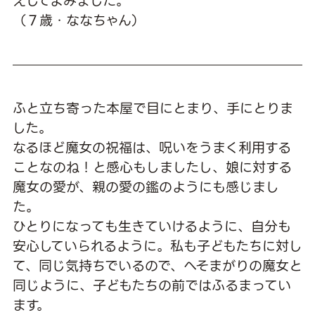
えしてよみました。
（７歳・ななちゃん）
ふと立ち寄った本屋で目にとまり、手にとりま
した。
なるほど魔女の祝福は、呪いをうまく利用する
ことなのね！と感心もしましたし、娘に対する
魔女の愛が、親の愛の鑑のようにも感じまし
た。
ひとりになっても生きていけるように、自分も
安心していられるように。私も子どもたちに対し
て、同じ気持ちでいるので、へそまがりの魔女と
同じように、子どもたちの前ではふるまってい
ます。