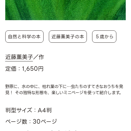
自然と科学の本
近藤薫美子の本
５歳から
近藤薫美子
／作
定価：1,650円
野原に、水の中に、枯れ葉の下に…虫たちのすてきなおうちを発
見！ その独特な形態を、楽しいミニページを使って紹介します。
判型サイズ：A4判
ページ数：30ページ