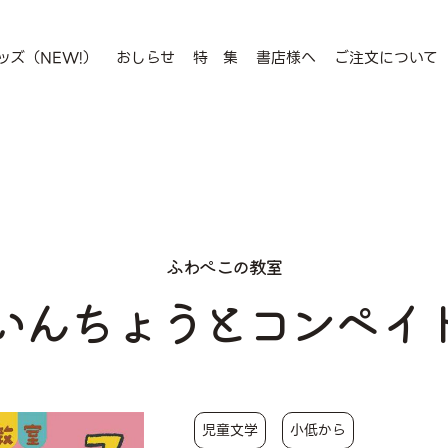
ッズ（NEW!）
おしらせ
特 集
書店様へ
ご注文について
ふわぺこの教室
いんちょうとコンペイ
児童文学
小低から